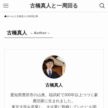
古橋真人と一周回る
ホーム
古橋真人の執筆記事
古橋真人
– Author –
古橋真人
愛知県豊田市の山奥、稲武町で300年以上つづく豪
農旧家に生まれました。
東京大学を卒業し、大企業に勤務していたにも関